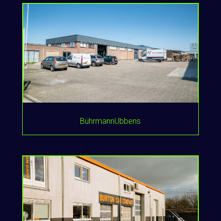
BührmannUbbens