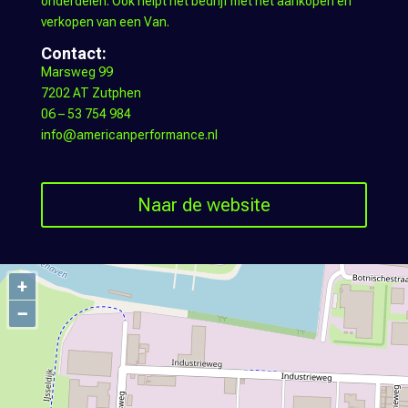
onderdelen. Ook helpt het bedrijf met het aankopen en
verkopen van een Van.
Contact:
Marsweg 99
7202 AT Zutphen
06 – 53 754 984
info@americanperformance.nl
Naar de website
+
−