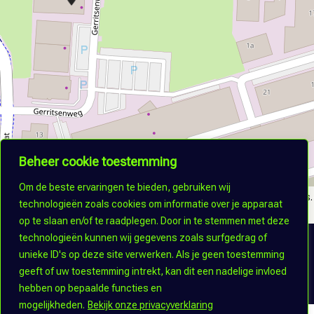
Beheer cookie toestemming
Om de beste ervaringen te bieden, gebruiken wij
©
OpenStreetMap
contributors.
technologieën zoals cookies om informatie over je apparaat
op te slaan en/of te raadplegen. Door in te stemmen met deze
technologieën kunnen wij gegevens zoals surfgedrag of
unieke ID's op deze site verwerken. Als je geen toestemming
Terug naar alle bedrijven
geeft of uw toestemming intrekt, kan dit een nadelige invloed
hebben op bepaalde functies en
mogelijkheden.
Bekijk onze privacyverklaring