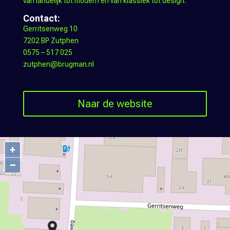
van landelijk tot modern en van klassiek tot design.
Contact:
Gerritsenweg 10
7202 BP Zutphen
0575 – 517 025
zutphen@brugman.nl
Naar de website
+
−