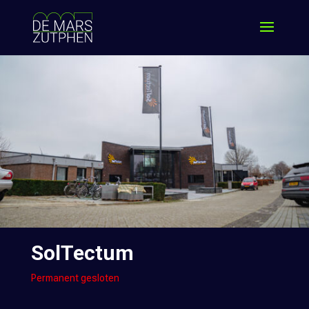
SolTectum
Permanent gesloten