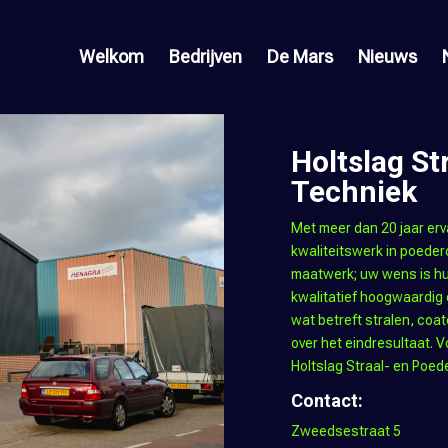
Welkom
Bedrijven
De Mars
Nieuws
Holtslag St
Techniek
Met meer dan 20 jaar erv
kwaliteitswerk in poederc
maatwerk; uw wens is hu
kwalitatief hoogwaardig
wat betreft stralen, co
over het eindresultaat. V
Holtslag Straal- en Poed
Contact:
Zweedsestraat 5