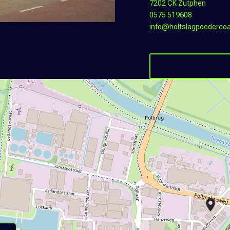
7202 CK Zutphen
0575 519608
info@holtslagpoedercoat