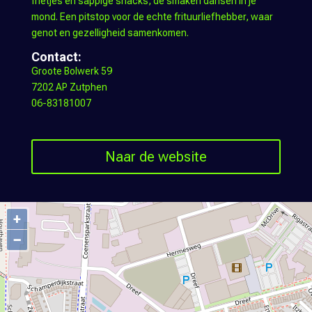
frietjes en sappige snacks, de smaken dansen in je
mond. Een pitstop voor de echte frituurliefhebber, waar
genot en gezelligheid samenkomen.
Contact:
Groote Bolwerk 59
7202 AP Zutphen
06-83181007
Naar de website
+
−