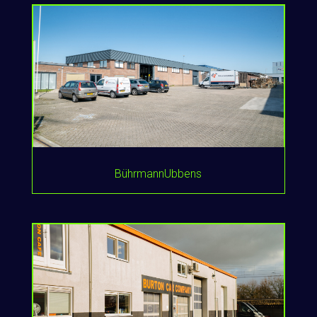
BührmannUbbens