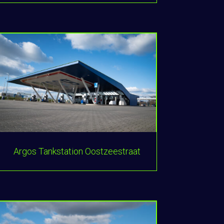
Argos Tankstation Oostzeestraat