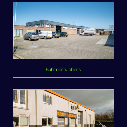
BührmannUbbens