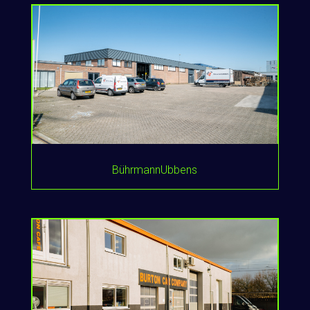
BührmannUbbens