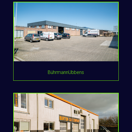
BührmannUbbens